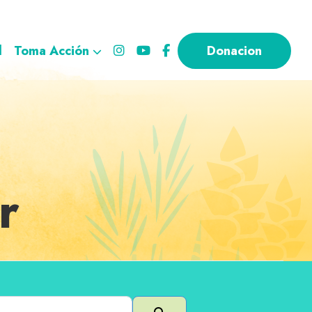
l
Toma Acción
Donacion
r