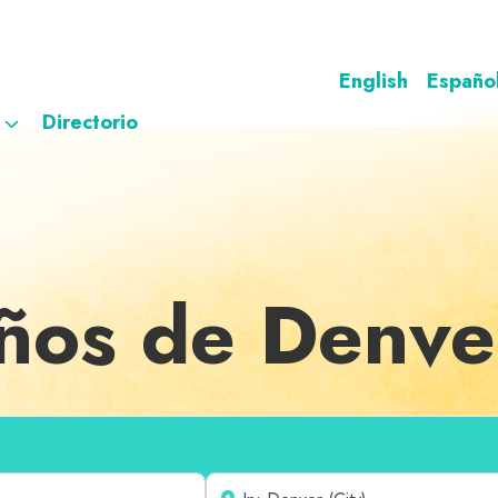
English
Españo
Directorio
iños de Denve
Cerca de