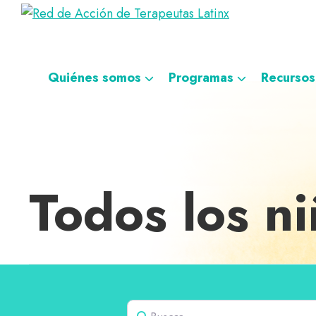
Saltar
Ir
Saltar
Saltar
Red
a
al
al
a
Directorio
de
la
contenido
pie
la
de
Acción
navegación
principal
de
navegación
de
terapeutas
Quiénes somos
Programas
Recursos
Terapeutas
principal
página
personalizada
Latinx
Latinx
Todos los n
Buscar