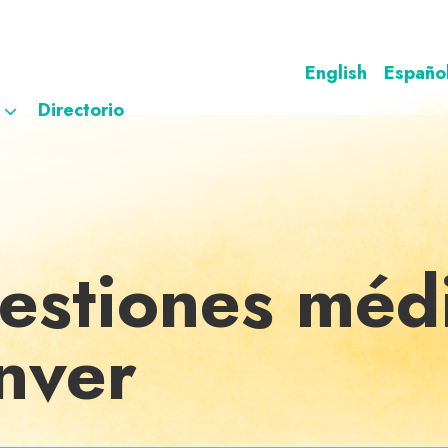
English
Españo
Directorio
uestiones méd
nver