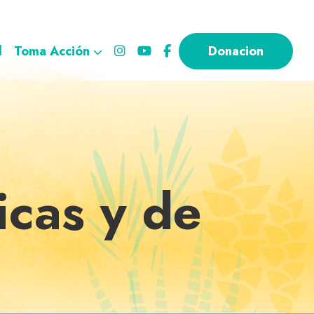
l
Toma Acción
Donacion
icas y de