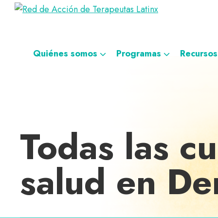
Saltar
Ir
Saltar
Saltar
Red
a
al
al
a
Directorio
de
la
contenido
pie
la
de
Acción
navegación
principal
de
navegación
de
terapeutas
Quiénes somos
Programas
Recursos
Terapeutas
principal
página
personalizada
Latinx
Latinx
Todas las c
salud en De