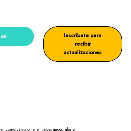
Inscríbete para
ion
recibir
actualizaciones
can como Latinx o tienen raíces ancestrales en