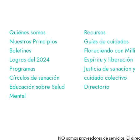
Pie
Quiénes somos
Recursos
Nuestros Principios
Guías de cuidados
de
Boletines
Floreciendo con Milli
página
Logros del 2024
Espíritu y liberación
Programas
Justicia de sanacíon y
Círculos de sanación
cuidado colectivo
Educación sobre Salud
Directorio
Mental
NO somos proveedores de servicios. El directo