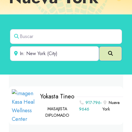
Buscar
Cerca de
Buscar e
Yokasta Tineo
917-796-
Nueva
MASAJISTA
9646
York
DIPLOMADO