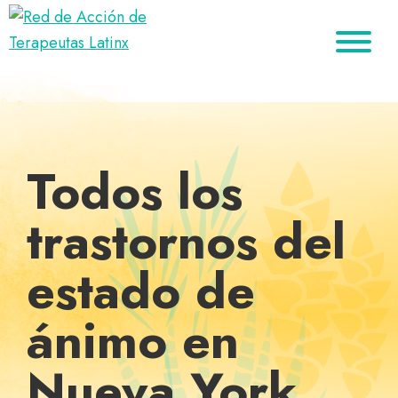
Saltar
Ir
Saltar
a
al
al
Red
la
contenido
pie
Directorio
de
navegación
principal
de
de
Acción
principal
página
de
terapeutas
Terapeutas
Latinx
Latinx
Todos los
trastornos del
estado de
ánimo en
Nueva York