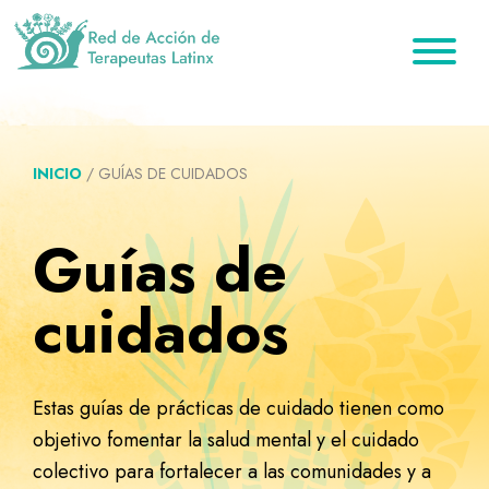
Saltar
Ir
Saltar
a
al
al
la
contenido
pie
Red
Directorio
de
navegación
principal
de
de
Acción
principal
página
de
terapeutas
Terapeutas
INICIO
/
GUÍAS DE CUIDADOS
Latinx
Latinx
Guías de
cuidados
Estas guías de prácticas de cuidado tienen como
objetivo fomentar la salud mental y el cuidado
colectivo para fortalecer a las comunidades y a