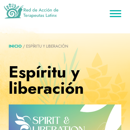
Saltar
Ir
Saltar
a
al
al
la
contenido
pie
Red
Directorio
de
navegación
principal
de
de
Acción
principal
página
de
terapeutas
Terapeutas
INICIO
/
ESPÍRITU Y LIBERACIÓN
Latinx
Latinx
Espíritu y
liberación