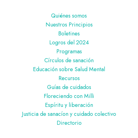
Pie
Quiénes somos
de
Nuestros Principios
página
Boletines
Logros del 2024
Programas
Círculos de sanación
Educación sobre Salud Mental
Recursos
Guías de cuidados
Floreciendo con Milli
Espíritu y liberación
Justicia de sanacíon y cuidado colectivo
Directorio