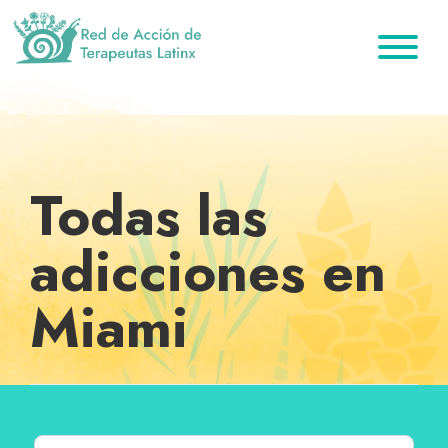
Saltar
Ir
Saltar
a
al
al
la
contenido
pie
Red
Directorio
de
navegación
principal
de
de
Acción
principal
página
de
terapeutas
Terapeutas
Latinx
Latinx
Todas las
adicciones en
Miami
Buscar