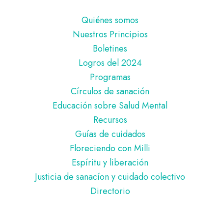
Pie
Quiénes somos
de
Nuestros Principios
página
Boletines
Logros del 2024
Programas
Círculos de sanación
Educación sobre Salud Mental
Recursos
Guías de cuidados
Floreciendo con Milli
Espíritu y liberación
Justicia de sanacíon y cuidado colectivo
Directorio