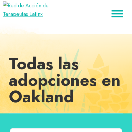
Saltar
Ir
Saltar
a
al
al
Red
la
contenido
pie
Directorio
de
navegación
principal
de
de
Acción
principal
página
de
terapeutas
Terapeutas
Latinx
Latinx
Todas las
adopciones en
Oakland
Buscar