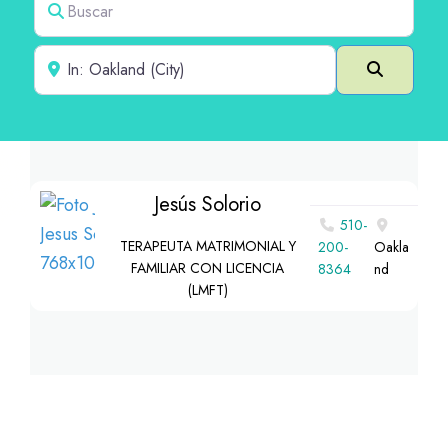
Cerca de
Buscar e
Jesús Solorio
510-
TERAPEUTA MATRIMONIAL Y
200-
Oakla
FAMILIAR CON LICENCIA
8364
nd
(LMFT)