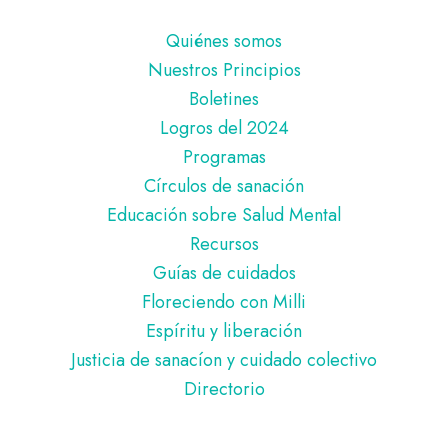
Pie
Quiénes somos
de
Nuestros Principios
página
Boletines
Logros del 2024
Programas
Círculos de sanación
Educación sobre Salud Mental
Recursos
Guías de cuidados
Floreciendo con Milli
Espíritu y liberación
Justicia de sanacíon y cuidado colectivo
Directorio