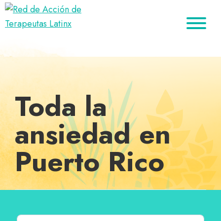
Saltar
Ir
Saltar
a
al
al
Red
la
contenido
pie
Directorio
de
navegación
principal
de
de
Acción
principal
página
de
terapeutas
Terapeutas
Latinx
Latinx
Toda la
ansiedad en
Puerto Rico
Buscar