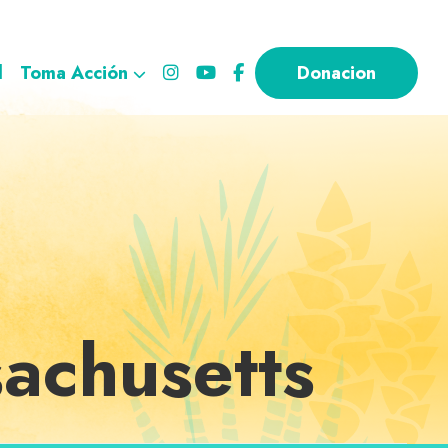
l
Toma Acción
Donacion
achusetts