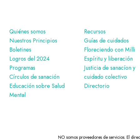
Pie
Quiénes somos
Recursos
Nuestros Principios
Guías de cuidados
de
Boletines
Floreciendo con Milli
página
Logros del 2024
Espíritu y liberación
Programas
Justicia de sanacíon y
Círculos de sanación
cuidado colectivo
Educación sobre Salud
Directorio
Mental
NO somos proveedores de servicios. El directo