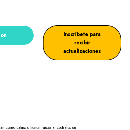
Inscríbete para
ion
recibir
actualizaciones
can como Latinx o tienen raíces ancestrales en