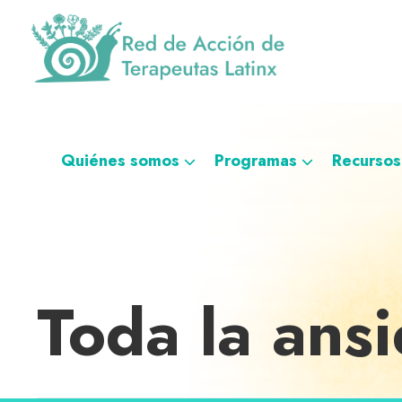
Saltar
Ir
Saltar
Saltar
a
al
al
a
la
contenido
pie
la
navegación
principal
de
navegación
Red
Directorio
principal
página
personalizada
de
de
Acción
de
terapeutas
Quiénes somos
Programas
Recursos
Terapeutas
Latinx
Latinx
Toda la ans