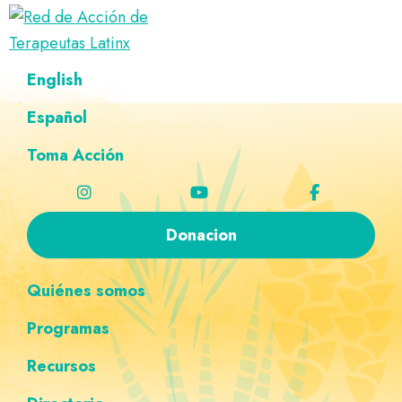
Saltar
Ir
Saltar
Saltar
a
al
al
a
Red
la
contenido
pie
la
Directorio
English
de
navegación
principal
de
navegación
de
Acción
principal
página
personalizada
de
Español
terapeutas
Terapeutas
Latinx
Latinx
Toma Acción
Donacion
Quiénes somos
Programas
Recursos