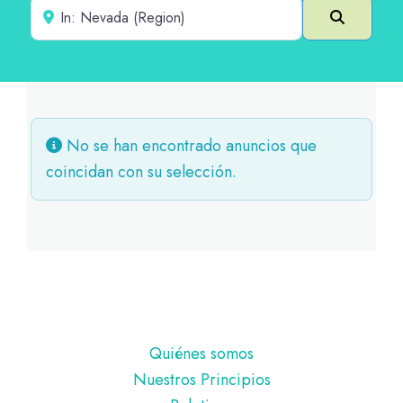
Cerca de
Buscar e
No se han encontrado anuncios que
coincidan con su selección.
Pie
Quiénes somos
de
Nuestros Principios
página