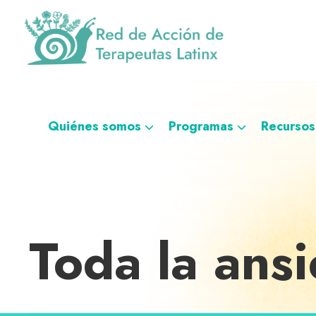
Saltar
Ir
Saltar
Saltar
a
al
al
a
la
contenido
pie
la
navegación
principal
de
navegación
Red
Directorio
principal
página
personalizada
de
de
Acción
de
terapeutas
Quiénes somos
Programas
Recursos
Terapeutas
Latinx
Latinx
Toda la ans