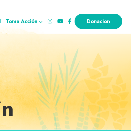
l
Toma Acción
Donacion
in