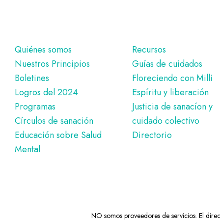
Pie
Quiénes somos
Recursos
Nuestros Principios
Guías de cuidados
de
Boletines
Floreciendo con Milli
página
Logros del 2024
Espíritu y liberación
Programas
Justicia de sanacíon y
Círculos de sanación
cuidado colectivo
Educación sobre Salud
Directorio
Mental
NO somos proveedores de servicios. El directo