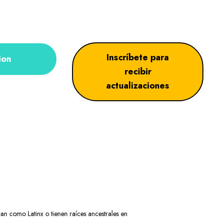
Inscríbete para
ion
recibir
actualizaciones
can como Latinx o tienen raíces ancestrales en