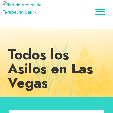
Saltar
Ir
Saltar
a
al
al
Red
la
contenido
pie
Directorio
de
navegación
principal
de
de
Acción
principal
página
de
terapeutas
Terapeutas
Latinx
Latinx
Todos los
Asilos en Las
Vegas
Buscar