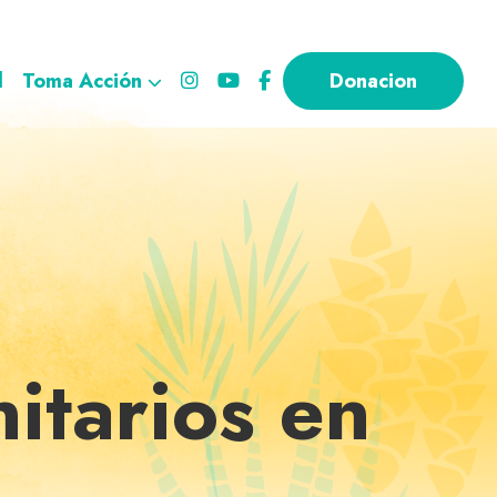
l
Toma Acción
Donacion
itarios en