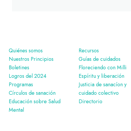
Pie
Quiénes somos
Recursos
Nuestros Principios
Guías de cuidados
de
Boletines
Floreciendo con Milli
página
Logros del 2024
Espíritu y liberación
Programas
Justicia de sanacíon y
Círculos de sanación
cuidado colectivo
Educación sobre Salud
Directorio
Mental