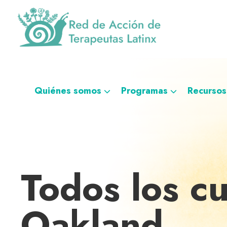
Saltar
Ir
Saltar
Saltar
a
al
al
a
la
contenido
pie
la
navegación
principal
de
navegación
Red
Directorio
principal
página
personalizada
de
de
Acción
de
terapeutas
Quiénes somos
Programas
Recursos
Terapeutas
Latinx
Latinx
Todos los c
Oakland