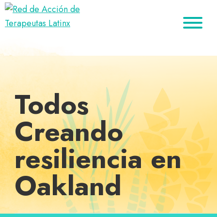
Saltar
Ir
Saltar
a
al
al
Red
la
contenido
pie
Directorio
de
navegación
principal
de
de
Acción
principal
página
de
terapeutas
Terapeutas
Latinx
Latinx
Todos
Creando
resiliencia en
Oakland