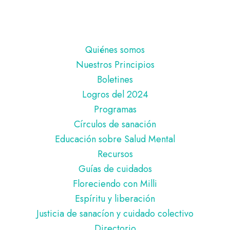
Pie
Quiénes somos
de
Nuestros Principios
página
Boletines
Logros del 2024
Programas
Círculos de sanación
Educación sobre Salud Mental
Recursos
Guías de cuidados
Floreciendo con Milli
Espíritu y liberación
Justicia de sanacíon y cuidado colectivo
Directorio