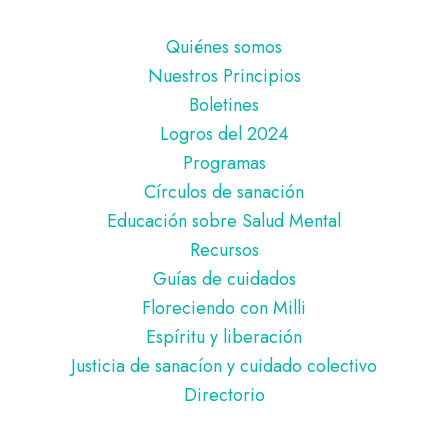
Pie
Quiénes somos
de
Nuestros Principios
página
Boletines
Logros del 2024
Programas
Círculos de sanación
Educación sobre Salud Mental
Recursos
Guías de cuidados
Floreciendo con Milli
Espíritu y liberación
Justicia de sanacíon y cuidado colectivo
Directorio