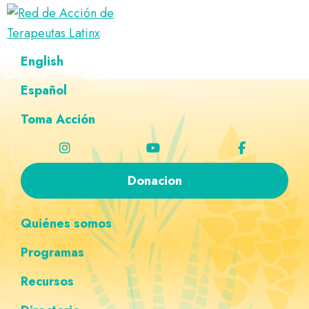
Saltar
Ir
Saltar
Saltar
a
al
al
a
Red
la
contenido
pie
la
Directorio
English
de
navegación
principal
de
navegación
de
Acción
principal
página
personalizada
de
Español
terapeutas
Terapeutas
Latinx
Latinx
Toma Acción
Donacion
Quiénes somos
Programas
Recursos