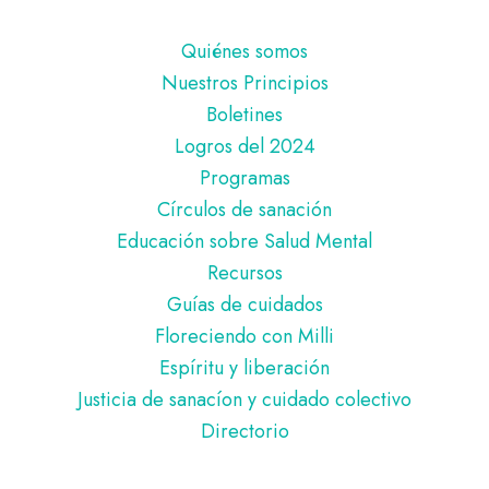
Pie
Quiénes somos
de
Nuestros Principios
página
Boletines
Logros del 2024
Programas
Círculos de sanación
Educación sobre Salud Mental
Recursos
Guías de cuidados
Floreciendo con Milli
Espíritu y liberación
Justicia de sanacíon y cuidado colectivo
Directorio