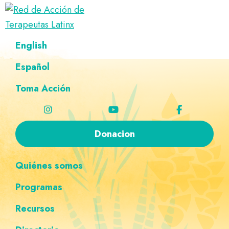
Saltar
Ir
Saltar
Saltar
a
al
al
a
Red
la
contenido
pie
la
Directorio
English
de
navegación
principal
de
navegación
de
Acción
principal
página
personalizada
de
Español
terapeutas
Terapeutas
Latinx
Latinx
Toma Acción
Donacion
Quiénes somos
Programas
Recursos