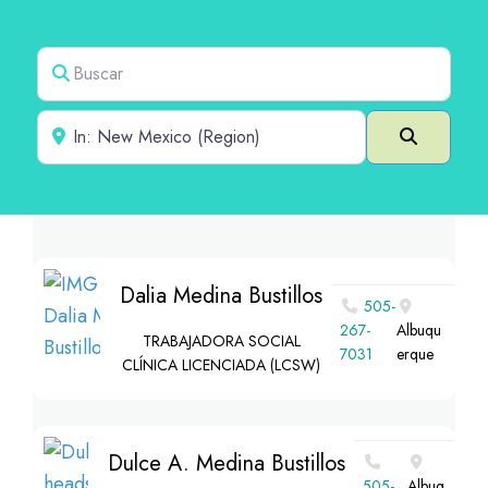
Buscar
Cerca de
Buscar e
Dalia Medina Bustillos
505-
267-
Albuqu
TRABAJADORA SOCIAL
7031
erque
CLÍNICA LICENCIADA (LCSW)
Dulce A. Medina Bustillos
505-
Albuq