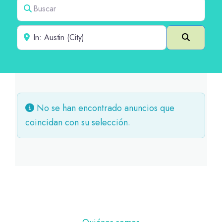
Buscar
Cerca de
Buscar e
No se han encontrado anuncios que
coincidan con su selección.
Pie