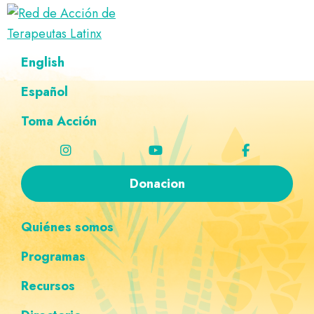
Saltar
Ir
Saltar
Saltar
a
al
al
a
Red
la
contenido
pie
la
Directorio
English
de
navegación
principal
de
navegación
de
Acción
principal
página
personalizada
de
Español
terapeutas
Terapeutas
Latinx
Latinx
Toma Acción
Donacion
Quiénes somos
Programas
Recursos