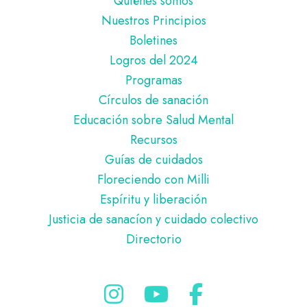
Quiénes somos
de
Nuestros Principios
página
Boletines
Logros del 2024
Programas
Círculos de sanación
Educación sobre Salud Mental
Recursos
Guías de cuidados
Floreciendo con Milli
Espíritu y liberación
Justicia de sanacíon y cuidado colectivo
Directorio