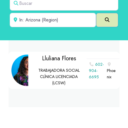
Cerca de
Buscar e
Lluliana Flores
602-
TRABAJADORA SOCIAL
904-
Phoe
CLÍNICA LICENCIADA
6695
nix
(LCSW)