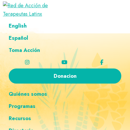
Saltar
Ir
Saltar
Saltar
a
al
al
a
Red
la
contenido
pie
la
Directorio
English
de
navegación
principal
de
navegación
de
Acción
principal
página
personalizada
de
Español
terapeutas
Terapeutas
Latinx
Latinx
Toma Acción
Donacion
Quiénes somos
Programas
Recursos