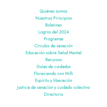
Pie
Quiénes somos
de
Nuestros Principios
página
Boletines
Logros del 2024
Programas
Círculos de sanación
Educación sobre Salud Mental
Recursos
Guías de cuidados
Floreciendo con Milli
Espíritu y liberación
Justicia de sanacíon y cuidado colectivo
Directorio