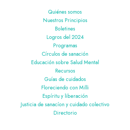
Pie
Quiénes somos
de
Nuestros Principios
página
Boletines
Logros del 2024
Programas
Círculos de sanación
Educación sobre Salud Mental
Recursos
Guías de cuidados
Floreciendo con Milli
Espíritu y liberación
Justicia de sanacíon y cuidado colectivo
Directorio