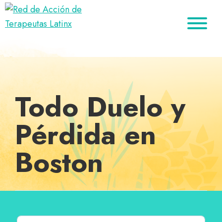
Saltar
Ir
Saltar
a
al
al
Red
la
contenido
pie
Directorio
de
navegación
principal
de
de
Acción
principal
página
de
terapeutas
Terapeutas
Latinx
Latinx
Todo Duelo y
Pérdida en
Boston
Buscar