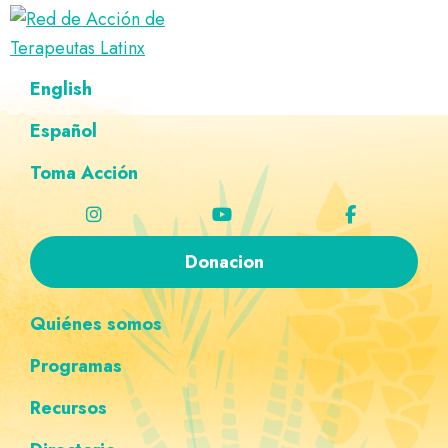
Saltar
Ir
Saltar
Saltar
a
al
al
a
Red
la
contenido
pie
la
Directorio
English
de
navegación
principal
de
navegación
de
Acción
principal
página
personalizada
de
Español
terapeutas
Terapeutas
Latinx
Latinx
Toma Acción
Donacion
Quiénes somos
Programas
Recursos