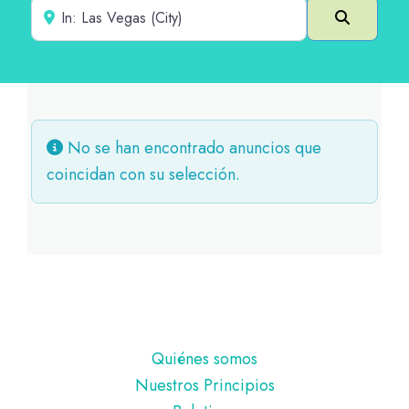
Cerca de
Buscar e
No se han encontrado anuncios que
coincidan con su selección.
Pie
Quiénes somos
de
Nuestros Principios
página