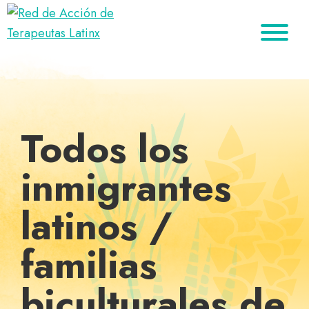
Saltar
Ir
Saltar
a
al
al
Red
la
contenido
pie
Directorio
de
navegación
principal
de
de
Acción
principal
página
de
terapeutas
Terapeutas
Latinx
Latinx
Todos los
inmigrantes
latinos /
familias
biculturales de