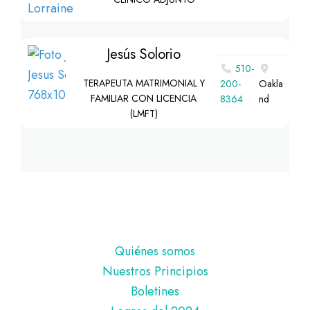
Jesús Solorio
510-
TERAPEUTA MATRIMONIAL Y
200-
Oakla
FAMILIAR CON LICENCIA
8364
nd
(LMFT)
Pie
Quiénes somos
de
Nuestros Principios
página
Boletines