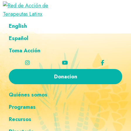
Saltar
Ir
Saltar
Saltar
a
al
al
a
Red
la
contenido
pie
la
Directorio
English
de
navegación
principal
de
navegación
de
Acción
principal
página
personalizada
de
Español
terapeutas
Terapeutas
Latinx
Latinx
Toma Acción
Donacion
Quiénes somos
Programas
Recursos