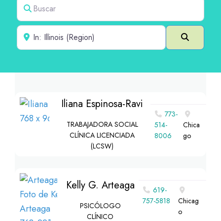
Buscar
Cerca de
Buscar e
Iliana Espinosa-Ravi
773-
TRABAJADORA SOCIAL
514-
Chica
CLÍNICA LICENCIADA
8006
go
(LCSW)
Kelly G. Arteaga
619-
757-5818
Chicag
PSICÓLOGO
o
CLÍNICO