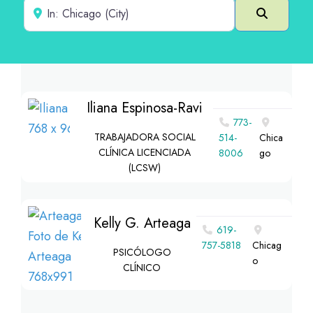
Cerca de
Buscar e
Iliana Espinosa-Ravi
773-
TRABAJADORA SOCIAL
514-
Chica
CLÍNICA LICENCIADA
8006
go
(LCSW)
Kelly G. Arteaga
619-
757-5818
Chicag
PSICÓLOGO
o
CLÍNICO