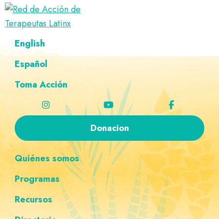
Saltar
Ir
Saltar
Saltar
a
al
al
a
Red
la
contenido
pie
la
Directorio
English
de
navegación
principal
de
navegación
de
Acción
principal
página
personalizada
de
Español
terapeutas
Terapeutas
Latinx
Latinx
Toma Acción
Donacion
Quiénes somos
Programas
Recursos