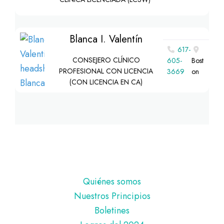
Blanca I. Valentín
617-
CONSEJERO CLÍNICO
605-
Bost
PROFESIONAL CON LICENCIA
3669
on
(CON LICENCIA EN CA)
Pie
Quiénes somos
de
Nuestros Principios
página
Boletines