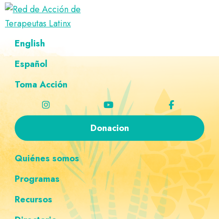
Saltar
Ir
Saltar
Saltar
a
al
al
a
Red
la
contenido
pie
la
Directorio
English
de
navegación
principal
de
navegación
de
Acción
principal
página
personalizada
de
Español
terapeutas
Terapeutas
Latinx
Latinx
Toma Acción
Donacion
Quiénes somos
Programas
Recursos