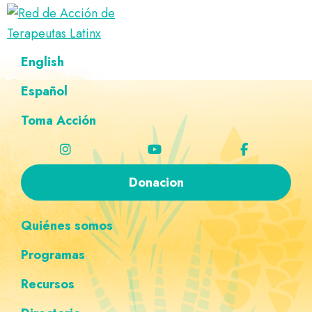
Saltar
Ir
Saltar
Saltar
a
al
al
a
Red
la
contenido
pie
la
Directorio
English
de
navegación
principal
de
navegación
de
Acción
principal
página
personalizada
de
Español
terapeutas
Terapeutas
Latinx
Latinx
Toma Acción
Donacion
Quiénes somos
Programas
Recursos