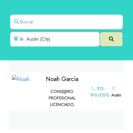
Buscar
Cerca de
Buscar e
Noah García
512-
CONSEJERO
810-0200
Austin
PROFESIONAL
LICENCIADO