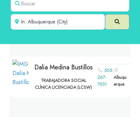
Cerca de
Buscar e
Dalia Medina Bustillos
505-
267-
Albuqu
TRABAJADORA SOCIAL
7031
erque
CLÍNICA LICENCIADA (LCSW)