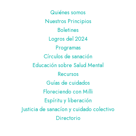
Pie
Quiénes somos
de
Nuestros Principios
página
Boletines
Logros del 2024
Programas
Círculos de sanación
Educación sobre Salud Mental
Recursos
Guías de cuidados
Floreciendo con Milli
Espíritu y liberación
Justicia de sanacíon y cuidado colectivo
Directorio