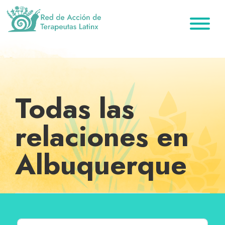
Saltar
Ir
Saltar
a
al
al
la
contenido
pie
Red
Directorio
de
navegación
principal
de
de
Acción
principal
página
de
terapeutas
Terapeutas
Latinx
Latinx
Todas las
relaciones en
Albuquerque
Buscar