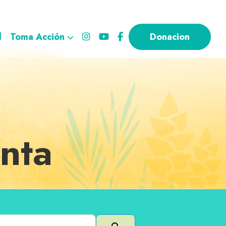
l
Toma Acción
Donacion
nta