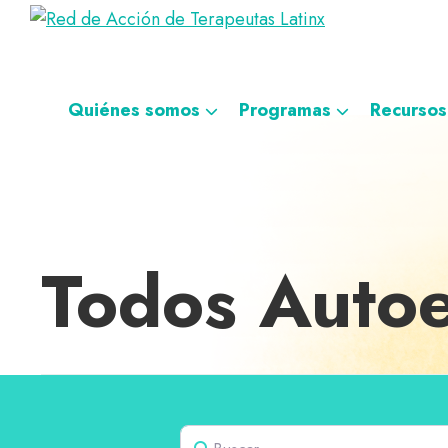
Saltar
Ir
Saltar
Saltar
Red
a
al
al
a
Directorio
de
la
contenido
pie
la
de
Acción
navegación
principal
de
navegación
de
terapeutas
Quiénes somos
Programas
Recursos
Terapeutas
principal
página
personalizada
Latinx
Latinx
Todos Autoe
Buscar