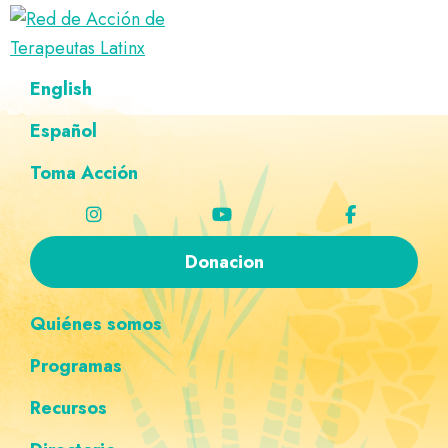
Saltar
Ir
Saltar
Saltar
a
al
al
a
Red
la
contenido
pie
la
Directorio
English
de
navegación
principal
de
navegación
de
Acción
principal
página
personalizada
de
Español
terapeutas
Terapeutas
Latinx
Latinx
Toma Acción
Donacion
Quiénes somos
Programas
Recursos