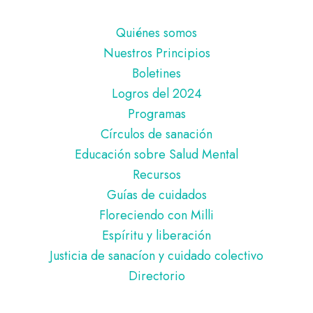
Pie
Quiénes somos
de
Nuestros Principios
página
Boletines
Logros del 2024
Programas
Círculos de sanación
Educación sobre Salud Mental
Recursos
Guías de cuidados
Floreciendo con Milli
Espíritu y liberación
Justicia de sanacíon y cuidado colectivo
Directorio