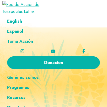
Saltar
Ir
Saltar
Saltar
a
al
al
a
Red
la
contenido
pie
la
Directorio
English
de
navegación
principal
de
navegación
de
Acción
principal
página
personalizada
de
Español
terapeutas
Terapeutas
Latinx
Latinx
Toma Acción
Donacion
Quiénes somos
Programas
Recursos