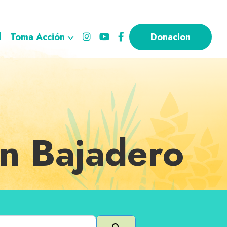
l
Toma Acción
Donacion
en Bajadero