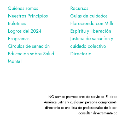
Pie
Quiénes somos
Recursos
Nuestros Principios
Guías de cuidados
de
Boletines
Floreciendo con Milli
página
Logros del 2024
Espíritu y liberación
Programas
Justicia de sanacíon y
Círculos de sanación
cuidado colectivo
Educación sobre Salud
Directorio
Mental
NO somos proveedores de servicios. El directo
América Latina y cualquier persona comprometid
directorio es una lista de profesionales de la
consultar directamente co