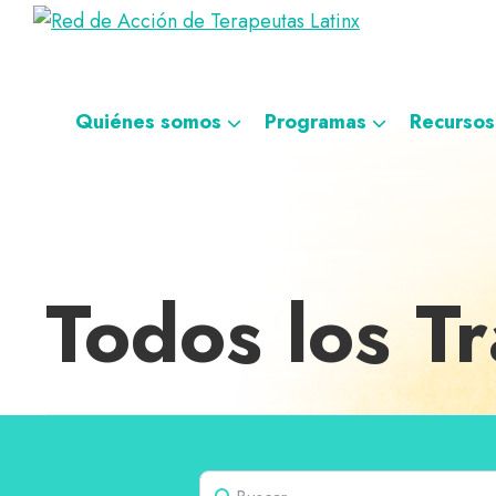
Saltar
Ir
Saltar
Saltar
Red
a
al
al
a
Directorio
de
la
contenido
pie
la
de
Acción
navegación
principal
de
navegación
de
terapeutas
Quiénes somos
Programas
Recursos
Terapeutas
principal
página
personalizada
Latinx
Latinx
Todos los T
Buscar