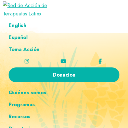
Saltar
Ir
Saltar
Saltar
a
al
al
a
Red
la
contenido
pie
la
Directorio
English
de
navegación
principal
de
navegación
de
Acción
principal
página
personalizada
de
Español
terapeutas
Terapeutas
Latinx
Latinx
Toma Acción
Donacion
Quiénes somos
Programas
Recursos