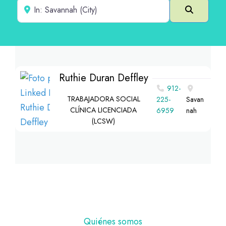
Cerca de
Buscar e
Ruthie Duran Deffley
912-
TRABAJADORA SOCIAL
225-
Savan
CLÍNICA LICENCIADA
6959
nah
(LCSW)
Pie
Quiénes somos