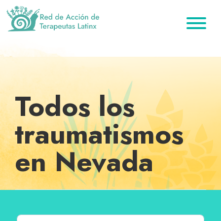
Saltar
Ir
Saltar
a
al
al
la
contenido
pie
Red
Directorio
de
navegación
principal
de
de
Acción
principal
página
de
terapeutas
Terapeutas
Latinx
Latinx
Todos los
traumatismos
en Nevada
Buscar