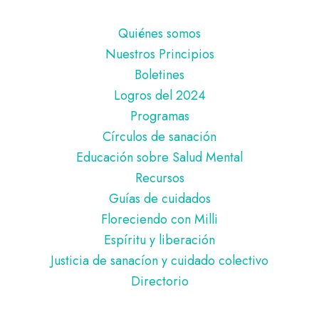
Pie
Quiénes somos
de
Nuestros Principios
página
Boletines
Logros del 2024
Programas
Círculos de sanación
Educación sobre Salud Mental
Recursos
Guías de cuidados
Floreciendo con Milli
Espíritu y liberación
Justicia de sanacíon y cuidado colectivo
Directorio