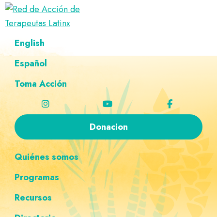
Saltar
Ir
Saltar
Saltar
a
al
al
a
Red
la
contenido
pie
la
Directorio
English
de
navegación
principal
de
navegación
de
Acción
principal
página
personalizada
de
Español
terapeutas
Terapeutas
Latinx
Latinx
Toma Acción
Donacion
Quiénes somos
Programas
Recursos