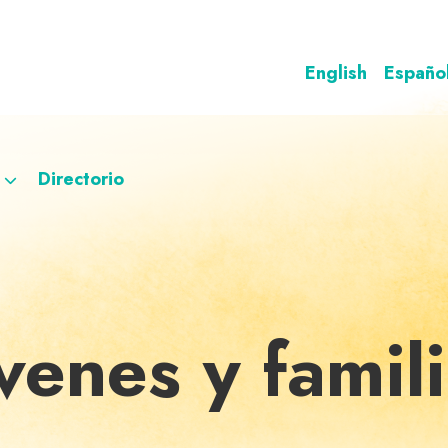
English
Españo
Directorio
venes y famil