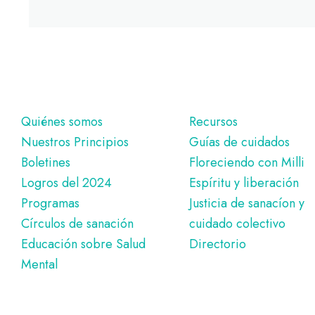
Pie
Quiénes somos
Recursos
Nuestros Principios
Guías de cuidados
de
Boletines
Floreciendo con Milli
página
Logros del 2024
Espíritu y liberación
Programas
Justicia de sanacíon y
Círculos de sanación
cuidado colectivo
Educación sobre Salud
Directorio
Mental