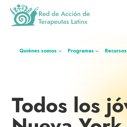
Saltar
Ir
Saltar
Saltar
a
al
al
a
la
contenido
pie
la
navegación
principal
de
navegación
Red
Directorio
principal
página
personalizada
de
de
Acción
de
terapeutas
Quiénes somos
Programas
Recursos
Terapeutas
Latinx
Latinx
Todos los jó
Nueva York