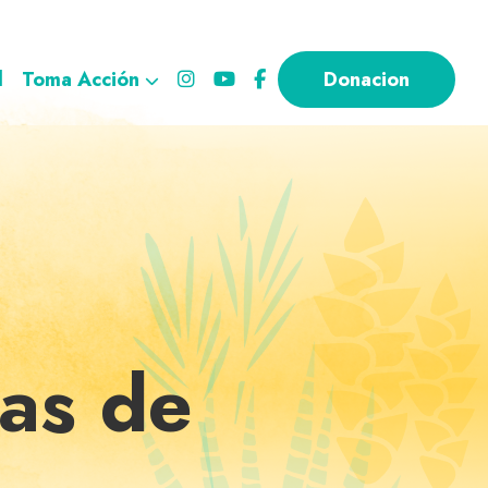
l
Toma Acción
Donacion
ias de