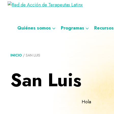
Saltar
Ir
Saltar
Saltar
Red
a
al
al
a
Directorio
de
la
contenido
pie
la
de
Acción
navegación
principal
de
navegación
de
terapeutas
Quiénes somos
Programas
Recursos
Terapeutas
principal
página
personalizada
Latinx
Latinx
INICIO
/
SAN LUIS
San Luis
Hola