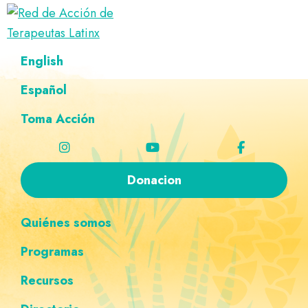
Saltar
Ir
Saltar
Saltar
a
al
al
a
Red
la
contenido
pie
la
Directorio
English
de
navegación
principal
de
navegación
de
Acción
principal
página
personalizada
de
Español
terapeutas
Terapeutas
Latinx
Latinx
Toma Acción
Donacion
Quiénes somos
Programas
Recursos