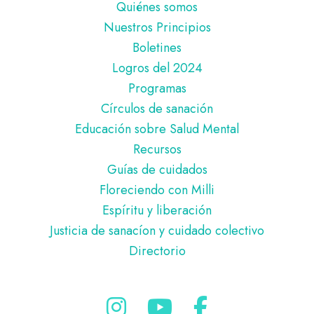
Pie
Quiénes somos
de
Nuestros Principios
página
Boletines
Logros del 2024
Programas
Círculos de sanación
Educación sobre Salud Mental
Recursos
Guías de cuidados
Floreciendo con Milli
Espíritu y liberación
Justicia de sanacíon y cuidado colectivo
Directorio