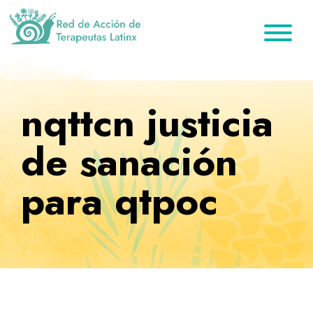
Saltar
Ir
Saltar
a
al
al
la
contenido
pie
Red
Directorio
de
navegación
principal
de
de
Acción
principal
página
de
terapeutas
nqttcn justicia
Terapeutas
Latinx
Latinx
de sanación
para qtpoc