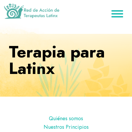
Saltar
Ir
Saltar
a
al
al
la
contenido
pie
Red
Directorio
de
navegación
principal
de
de
Acción
principal
página
de
terapeutas
Terapia para
Terapeutas
Latinx
Latinx
Latinx
Pie
Quiénes somos
de
Nuestros Principios