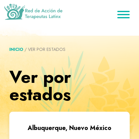
Saltar
Ir
Saltar
a
al
al
la
contenido
pie
Red
Directorio
de
navegación
principal
de
de
Acción
principal
página
de
terapeutas
Terapeutas
INICIO
/
VER POR ESTADOS
Latinx
Latinx
Ver por
estados
Albuquerque, Nuevo México