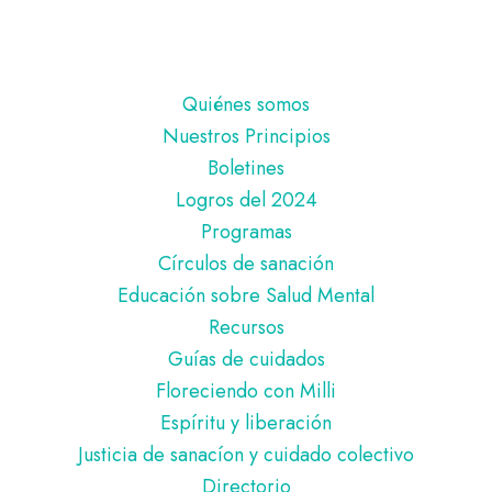
Pie
Quiénes somos
de
Nuestros Principios
página
Boletines
Logros del 2024
Programas
Círculos de sanación
Educación sobre Salud Mental
Recursos
Guías de cuidados
Floreciendo con Milli
Espíritu y liberación
Justicia de sanacíon y cuidado colectivo
Directorio