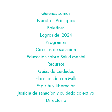
Pie
Quiénes somos
de
Nuestros Principios
página
Boletines
Logros del 2024
Programas
Círculos de sanación
Educación sobre Salud Mental
Recursos
Guías de cuidados
Floreciendo con Milli
Espíritu y liberación
Justicia de sanacíon y cuidado colectivo
Directorio