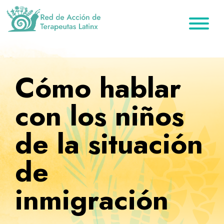
Saltar
Ir
Saltar
a
al
al
la
contenido
pie
Red
Directorio
de
navegación
principal
de
de
Acción
principal
página
de
terapeutas
Cómo hablar
Terapeutas
Latinx
Latinx
con los niños
de la situación
de
inmigración