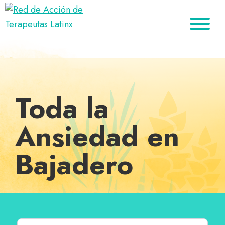
Saltar
Ir
Saltar
a
al
al
Red
la
contenido
pie
Directorio
de
navegación
principal
de
de
Acción
principal
página
de
terapeutas
Terapeutas
Latinx
Latinx
Toda la
Ansiedad en
Bajadero
Buscar