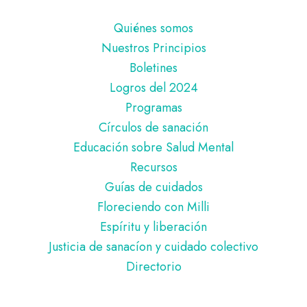
Pie
Quiénes somos
de
Nuestros Principios
página
Boletines
Logros del 2024
Programas
Círculos de sanación
Educación sobre Salud Mental
Recursos
Guías de cuidados
Floreciendo con Milli
Espíritu y liberación
Justicia de sanacíon y cuidado colectivo
Directorio