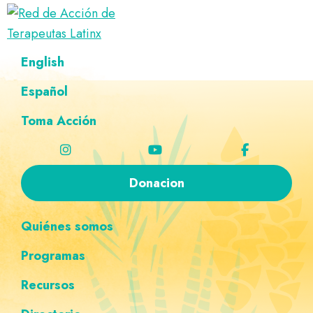
Saltar
Ir
Saltar
Saltar
a
al
al
a
Red
la
contenido
pie
la
Directorio
English
de
navegación
principal
de
navegación
de
Acción
principal
página
personalizada
de
Español
terapeutas
Terapeutas
Latinx
Latinx
Toma Acción
Donacion
Quiénes somos
Programas
Recursos