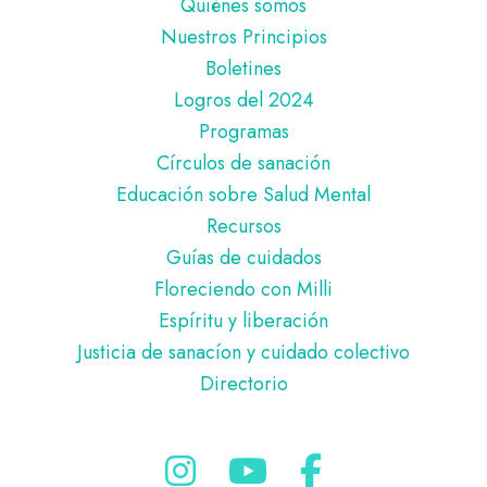
Pie
Quiénes somos
de
Nuestros Principios
página
Boletines
Logros del 2024
Programas
Círculos de sanación
Educación sobre Salud Mental
Recursos
Guías de cuidados
Floreciendo con Milli
Espíritu y liberación
Justicia de sanacíon y cuidado colectivo
Directorio