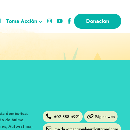
l
Toma Acción
Donacion
cia doméstica
,
602-888-6921
Página web
ado de ánimo
,
nes
,
Autoestima
,
imelda.withanopenheartllc@gmail.com