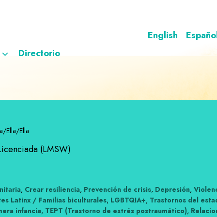
English
Españo
Directorio
la/Ella/Ella
 Licenciada (LMSW)
itaria
,
Crear resiliencia
,
Prevención de crisis
,
Depresión
,
Violen
es Latinx / Familias biculturales
,
LGBTQIA+
,
Trastornos del est
mera infancia
,
TEPT (Trastorno de estrés postraumático)
,
Relacio