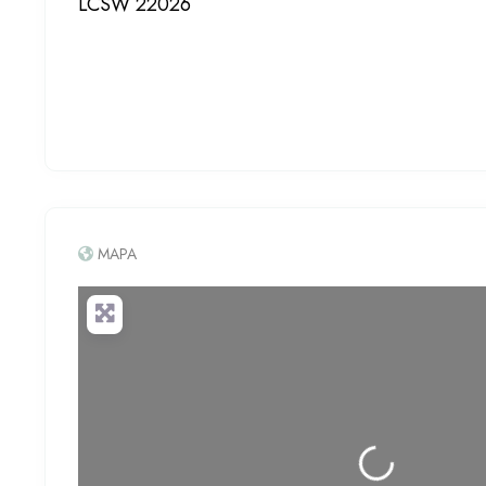
LCSW 22026
MAPA
Cargando...