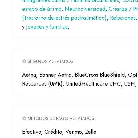
Inmigrantes Latinx / Familias biculturales
,
LGBT
estado de ánimo
,
Neurodiversidad
,
Crianza / P
(Trastorno de estrés postraumático)
,
Relaciones
y
Jóvenes y familias
.
SEGUROS ACEPTADOS
Aetna, Banner Aetna, BlueCross BlueShield, Op
Resources (UMR), UnitedHealthcare UHC, UBH, 
MÉTODOS DE PAGO ACEPTADOS:
Efectivo, Crédito, Venmo, Zelle