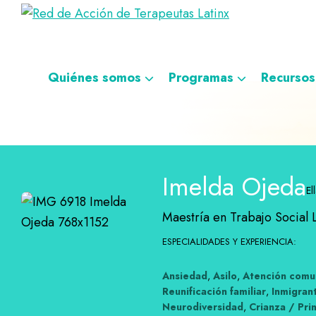
Saltar
Ir
Saltar
Saltar
Red
a
al
al
a
Directorio
de
la
contenido
pie
la
de
Acción
navegación
principal
de
navegación
de
terapeutas
Quiénes somos
Programas
Recursos
Terapeutas
principal
página
personalizada
Latinx
Latinx
Imelda Ojeda
El
Maestría en Trabajo Social
ESPECIALIDADES Y EXPERIENCIA:
Ansiedad
,
Asilo
,
Atención comun
Reunificación familiar
,
Inmigrant
Neurodiversidad
,
Crianza / Pri