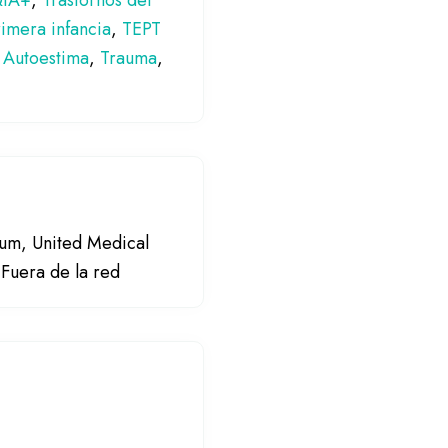
QIA+
,
Trastornos del
rimera infancia
,
TEPT
,
Autoestima
,
Trauma
,
tum, United Medical
Fuera de la red