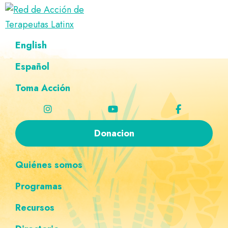
Saltar
Ir
Saltar
Saltar
a
al
al
a
Red
la
contenido
pie
la
Directorio
English
de
navegación
principal
de
navegación
de
Acción
principal
página
personalizada
de
Español
terapeutas
Terapeutas
Latinx
Latinx
Toma Acción
Donacion
Quiénes somos
Programas
Recursos