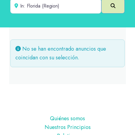
Cerca de
Buscar e
No se han encontrado anuncios que
coincidan con su selección.
Pie
Quiénes somos
de
Nuestros Principios
página