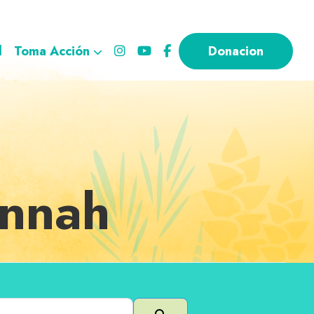
l
Toma Acción
Donacion
annah