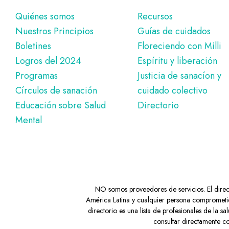
Pie
Quiénes somos
Recursos
Nuestros Principios
Guías de cuidados
de
Boletines
Floreciendo con Milli
página
Logros del 2024
Espíritu y liberación
Programas
Justicia de sanacíon y
Círculos de sanación
cuidado colectivo
Educación sobre Salud
Directorio
Mental
NO somos proveedores de servicios. El directo
América Latina y cualquier persona comprometid
directorio es una lista de profesionales de la
consultar directamente co