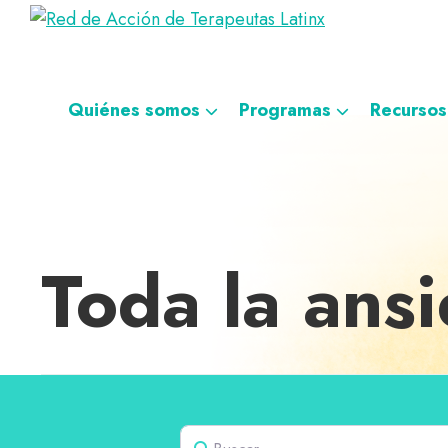
Saltar
Ir
Saltar
Saltar
Red
a
al
al
a
Directorio
de
la
contenido
pie
la
de
Acción
navegación
principal
de
navegación
de
terapeutas
Quiénes somos
Programas
Recursos
Terapeutas
principal
página
personalizada
Latinx
Latinx
Toda la ans
Buscar