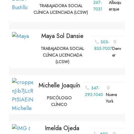
267-
Albuqu
TRABAJADORA SOCIAL
7031
erque
CLÍNICA LICENCIADA (LCSW)
Maya Sol Dansie
303-
TRABAJADORA SOCIAL
835-7007
Denv
CLÍNICA LICENCIADA
er
(LCSW)
Michelle Joaquín
347-
292-1040
Nueva
PSICÓLOGO
York
CLÍNICO
Imelda Ojeda