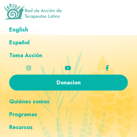
Saltar
Ir
Saltar
Saltar
a
al
al
a
la
contenido
pie
la
Red
Directorio
English
de
navegación
principal
de
navegación
de
Acción
principal
página
personalizada
de
Español
terapeutas
Terapeutas
Latinx
Latinx
Toma Acción
Donacion
Quiénes somos
Programas
Recursos