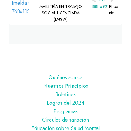
602-
MAESTRÍA EN TRABAJO
888-6921
Phoe
SOCIAL LICENCIADA
nix
(LMSW)
Pie
Quiénes somos
de
Nuestros Principios
página
Boletines
Logros del 2024
Programas
Círculos de sanación
Educación sobre Salud Mental